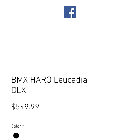
IRES
SERVICES
BMX HARO Leucadia
DLX
Price
$549.99
Color
*